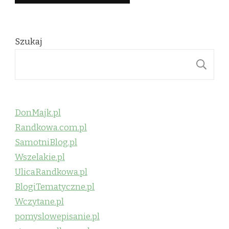
Szukaj
S
DonMajk.pl
Randkowa.com.pl
SamotniBlog.pl
Wszelakie.pl
UlicaRandkowa.pl
BlogiTematyczne.pl
Wczytane.pl
pomyslowepisanie.pl