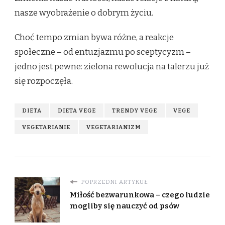
nasze wyobrażenie o dobrym życiu.
Choć tempo zmian bywa różne, a reakcje
społeczne – od entuzjazmu po sceptycyzm –
jedno jest pewne: zielona rewolucja na talerzu już
się rozpoczęła.
DIETA
DIETA VEGE
TRENDY VEGE
VEGE
VEGETARIANIE
VEGETARIANIZM
POPRZEDNI ARTYKUŁ
Miłość bezwarunkowa – czego ludzie
mogliby się nauczyć od psów