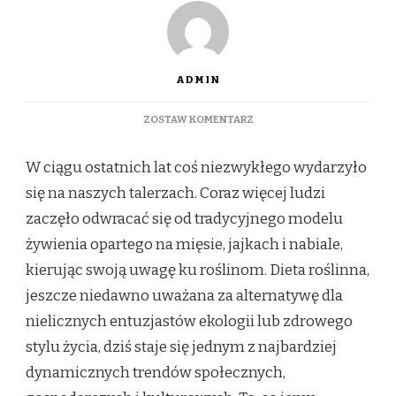
ADMIN
DO
ZOSTAW KOMENTARZ
ZIELONA
REWOLUCJA
W ciągu ostatnich lat coś niezwykłego wydarzyło
NA
TALERZU:
się na naszych talerzach. Coraz więcej ludzi
JAK
zaczęło odwracać się od tradycyjnego modelu
DIETA
ROŚLINNA
żywienia opartego na mięsie, jajkach i nabiale,
ZMIENIA
kierując swoją uwagę ku roślinom. Dieta roślinna,
ŚWIAT
jeszcze niedawno uważana za alternatywę dla
nielicznych entuzjastów ekologii lub zdrowego
stylu życia, dziś staje się jednym z najbardziej
dynamicznych trendów społecznych,