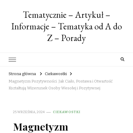
Tematycznie – Artykuł –
Informacje – Tematyka od A do
Z – Porady
Strona główna
Ciekawostki
Magnetyzm Pozytywności: Jak Ciało, Postawa i Otwartość
Kształtują Wizerunek Osoby Wesołej i Pozytywnej
25 WRZEŚNIA, 2024
CIEKAWOSTKI
Magnetyzm