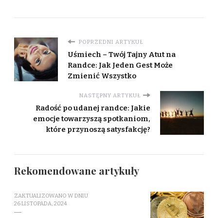
POPRZEDNI ARTYKUŁ
Uśmiech – Twój Tajny Atut na
Randce: Jak Jeden Gest Może
Zmienić Wszystko
NASTĘPNY ARTYKUŁ
Radość po udanej randce: Jakie
emocje towarzyszą spotkaniom,
które przynoszą satysfakcję?
Rekomendowane artykuły
ZAKTUALIZOWANO W DNIU
26 LISTOPADA, 2024