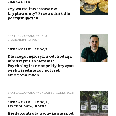
CIEKAWOSTKI
Czy warto inwestować w
kryptowaluty? Przewodnik dla
początkujących
ZAKTUALIZOWANO W DNIU
7 PAŹDZIERNIKA, 2024
CIEKAWOSTKI
EMOCJE
Dlaczego mężczyźni odchodzą z
młodszymi kobietami?
Psychologiczne aspekty kryzysu
wieku średniego i potrzeb
emocjonalnych
ZAKTUALIZOWANO W DNIU
21 STYCZNIA, 2026
CIEKAWOSTKI
EMOCJE
PSYCHOLOGIA
RÓŻNE
Kiedy kontrola wymyka się spod