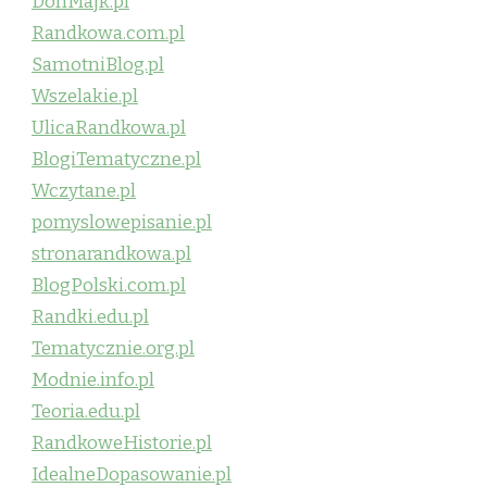
DonMajk.pl
Randkowa.com.pl
SamotniBlog.pl
Wszelakie.pl
UlicaRandkowa.pl
BlogiTematyczne.pl
Wczytane.pl
pomyslowepisanie.pl
stronarandkowa.pl
BlogPolski.com.pl
Randki.edu.pl
Tematycznie.org.pl
Modnie.info.pl
Teoria.edu.pl
RandkoweHistorie.pl
IdealneDopasowanie.pl