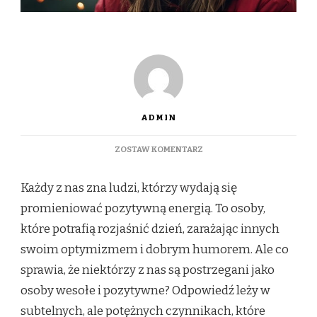
ADMIN
DO
ZOSTAW KOMENTARZ
MAGNETYZM
POZYTYWNOŚCI:
Każdy z nas zna ludzi, którzy wydają się
JAK
CIAŁO,
promieniować pozytywną energią. To osoby,
POSTAWA
które potrafią rozjaśnić dzień, zarażając innych
I
OTWARTOŚĆ
swoim optymizmem i dobrym humorem. Ale co
KSZTAŁTUJĄ
sprawia, że niektórzy z nas są postrzegani jako
WIZERUNEK
OSOBY
osoby wesołe i pozytywne? Odpowiedź leży w
WESOŁEJ
subtelnych, ale potężnych czynnikach, które
I