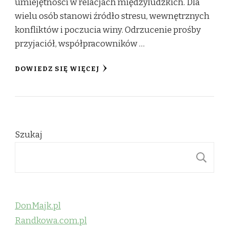
umiejętności w relacjach międzyludzkich. Dla
wielu osób stanowi źródło stresu, wewnętrznych
konfliktów i poczucia winy. Odrzucenie prośby
przyjaciół, współpracowników …
DOWIEDZ SIĘ WIĘCEJ
Szukaj
S
DonMajk.pl
Randkowa.com.pl