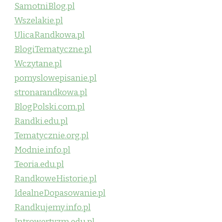
SamotniBlog.pl
Wszelakie.pl
UlicaRandkowa.pl
BlogiTematyczne.pl
Wczytane.pl
pomyslowepisanie.pl
stronarandkowa.pl
BlogPolski.com.pl
Randki.edu.pl
Tematycznie.org.pl
Modnie.info.pl
Teoria.edu.pl
RandkoweHistorie.pl
IdealneDopasowanie.pl
Randkujemy.info.pl
Introwertyzm.edu.pl