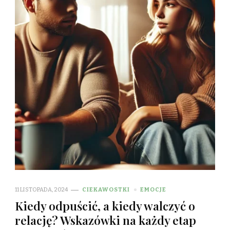
11 LISTOPADA, 2024
CIEKAWOSTKI
EMOCJE
Kiedy odpuścić, a kiedy walczyć o
relację? Wskazówki na każdy etap