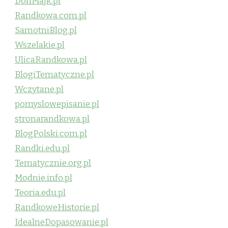
DonMajk.pl
Randkowa.com.pl
SamotniBlog.pl
Wszelakie.pl
UlicaRandkowa.pl
BlogiTematyczne.pl
Wczytane.pl
pomyslowepisanie.pl
stronarandkowa.pl
BlogPolski.com.pl
Randki.edu.pl
Tematycznie.org.pl
Modnie.info.pl
Teoria.edu.pl
RandkoweHistorie.pl
IdealneDopasowanie.pl