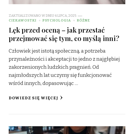
ZAKTUALIZOWANO W DNIU
6 LIPCA, 2025
CIEKAWOSTKI
PSYCHOLOGIA
RÓŻNE
Lęk przed oceną – jak przestać
przejmować się tym, co myślą inni?
Człowiek jest istotą społeczną, a potrzeba
przynależności i akceptacji to jedno z najgłębiej
zakorzenionych ludzkich pragnień. Od
najmłodszych lat uczymy się funkcjonować
wśród innych, dopasowując …
DOWIEDZ SIĘ WIĘCEJ