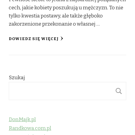
cech, jakie kobiety poszukują u mężczyzn. To nie
tylko kwestia postawy, ale także głęboko
zakorzenione przekonanie o własnej …
DOWIEDZ SIĘ WIĘCEJ
Szukaj
S
DonMajk.pl
Randkowa.com.pl