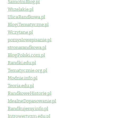
SamotniBlog.pl
Wszelakie.pl
UlicaRandkowa.pl
BlogiTematyczne.pl
Wczytane.pl
pomyslowepisanie.pl
stronarandkowa.pl
BlogPolski.com.pl
Randki.edu.pl
Tematycznie.org.pl
Modnie.info.pl
Teoria.edu.pl
RandkoweHistorie.pl
IdealneDopasowanie.pl
Randkujemy.info.pl
Introwertyzm.edu.pl