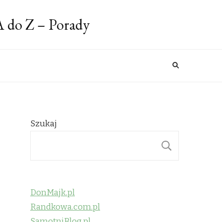
A do Z – Porady
Szukaj
SZUKAJ
DonMajk.pl
Randkowa.com.pl
SamotniBlog.pl