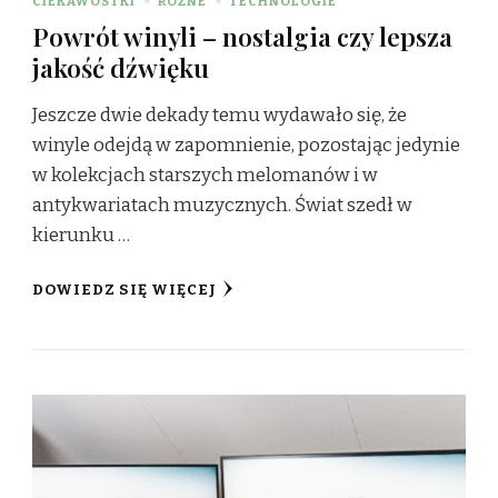
CIEKAWOSTKI
RÓŻNE
TECHNOLOGIE
Powrót winyli – nostalgia czy lepsza
jakość dźwięku
Jeszcze dwie dekady temu wydawało się, że
winyle odejdą w zapomnienie, pozostając jedynie
w kolekcjach starszych melomanów i w
antykwariatach muzycznych. Świat szedł w
kierunku …
DOWIEDZ SIĘ WIĘCEJ