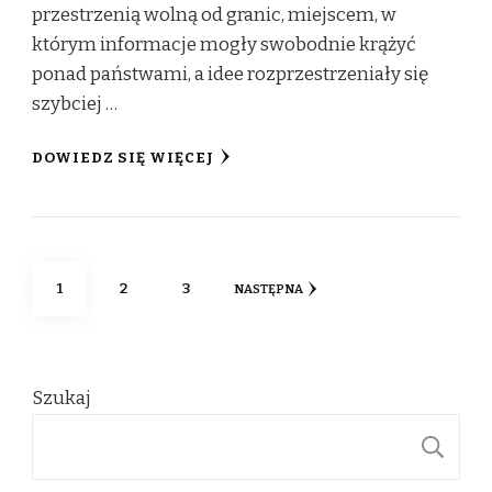
przestrzenią wolną od granic, miejscem, w
którym informacje mogły swobodnie krążyć
ponad państwami, a idee rozprzestrzeniały się
szybciej …
DOWIEDZ SIĘ WIĘCEJ
Stronicowanie
STRONA
STRONA
STRONA
1
2
3
NASTĘPNA
wpisów
Szukaj
S