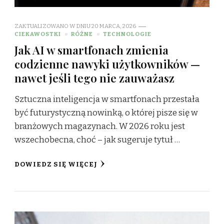
ZAKTUALIZOWANO W DNIU
20 MARCA, 2026
CIEKAWOSTKI
RÓŻNE
TECHNOLOGIE
Jak AI w smartfonach zmienia
codzienne nawyki użytkowników —
nawet jeśli tego nie zauważasz
Sztuczna inteligencja w smartfonach przestała
być futurystyczną nowinką, o której pisze się w
branżowych magazynach. W 2026 roku jest
wszechobecna, choć – jak sugeruje tytuł …
DOWIEDZ SIĘ WIĘCEJ