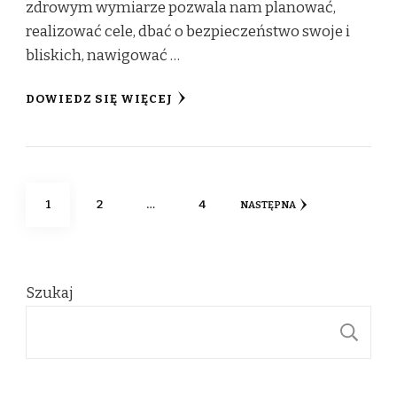
zdrowym wymiarze pozwala nam planować,
realizować cele, dbać o bezpieczeństwo swoje i
bliskich, nawigować …
DOWIEDZ SIĘ WIĘCEJ
Stronicowanie
STRONA
STRONA
STRONA
1
2
…
4
NASTĘPNA
wpisów
Szukaj
S