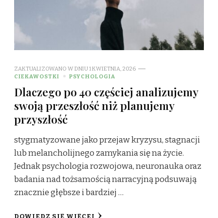
ZAKTUALIZOWANO W DNIU
1 KWIETNIA, 2026
CIEKAWOSTKI
PSYCHOLOGIA
Dlaczego po 40 częściej analizujemy
swoją przeszłość niż planujemy
przyszłość
stygmatyzowane jako przejaw kryzysu, stagnacji
lub melancholijnego zamykania się na życie.
Jednak psychologia rozwojowa, neuronauka oraz
badania nad tożsamością narracyjną podsuwają
znacznie głębsze i bardziej …
DOWIEDZ SIĘ WIĘCEJ