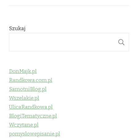
Szukaj
S
DonMajk.pl
Randkowa.com.pl
SamotniBlog.pl
Wszelakie.pl
UlicaRandkowa.pl
BlogiTematyczne.pl
Wczytane.pl
pomyslowepisanie.pl