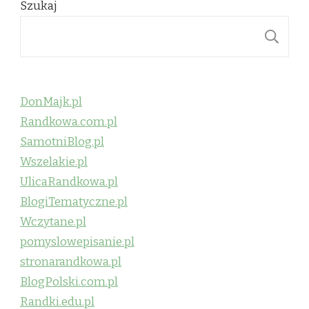
Szukaj
S
DonMajk.pl
Randkowa.com.pl
SamotniBlog.pl
Wszelakie.pl
UlicaRandkowa.pl
BlogiTematyczne.pl
Wczytane.pl
pomyslowepisanie.pl
stronarandkowa.pl
BlogPolski.com.pl
Randki.edu.pl