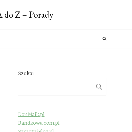
A do Z – Porady
Szukaj
SZUKAJ
DonMajk.pl
Randkowa.com.pl
SamotniBlog.pl