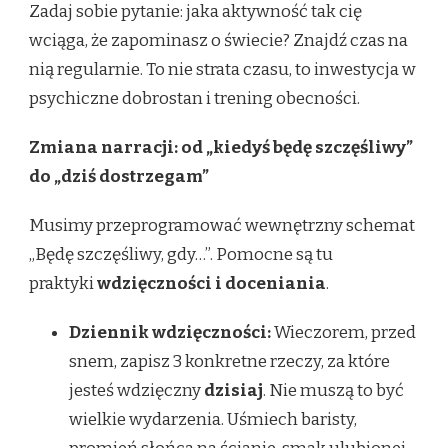
Zadaj sobie pytanie: jaka aktywność tak cię
wciąga, że zapominasz o świecie? Znajdź czas na
nią regularnie. To nie strata czasu, to inwestycja w
psychiczne dobrostan i trening obecności.
Zmiana narracji: od „kiedyś będę szczęśliwy”
do „dziś dostrzegam”
Musimy przeprogramować wewnętrzny schemat
„Będę szczęśliwy, gdy…”. Pomocne są tu
praktyki
wdzięczności i doceniania
.
Dziennik wdzięczności:
Wieczorem, przed
snem, zapisz 3 konkretne rzeczy, za które
jesteś wdzięczny
dzisiaj
. Nie muszą to być
wielkie wydarzenia. Uśmiech baristy,