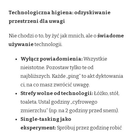
Technologiczna higiena: odzyskiwanie
przestrzeni dla uwagi
Nie chodzi o to, by żyć jak mnich, ale o
świadome
używanie
technologii.
Wyłącz powiadomienia:
Wszystkie
nieistotne. Pozostaw tylko te od
najbliższych. Każde „ping” to akt dyktowania
ci, na co masz zwrócić uwagę.
Strefy wolne od technologii:
Łóżko, stół,
toaleta. Ustal godziny „cyfrowego
zmierzchu” (np. na 2 godziny przed snem).
Single-tasking jako
eksperyment:
Spróbuj przez godzinę robić