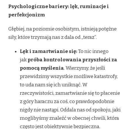
Psychologiczne bariery: lęk, ruminacje i
perfekcjonizm
Głębiej, na poziomie osobistym, istnieją potężne
siły, które trzymają nas z dala od „teraz”.
Lęk i zamartwianie się:
To nic innego
jak
próba kontrolowania przyszłości za
pomocą myślenia
. Wierzymy, że jeśli
przewidzimy wszystkie możliwe katastrofy,
to uda nam się ich uniknąć. W
rzeczywistości, zamartwianie się to płacenie
z góry haraczu za coś, co prawdopodobnie
nigdy nie nastąpi. Oddala nas od spokoju, jaki
moglibyśmy znaleźć w obecnej chwili, która
często jest obiektywnie bezpieczna.