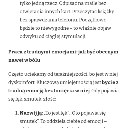
tylko jedną rzecz. Odpisać na maile bez
otwierania innych kart. Przeczytać książkę
bez sprawdzania telefonu. Początkowo
będzie to niewygodne – to właśnie objaw
odwyku od ciągłej stymulacji.
Praca z trudnymi emocjami: jak być obecnym
nawet w bólu
Często uciekamy od teraźniejszości, bo jest w niej
dyskomfort. Kluczową umiejętnością jest
bycie z
trudną emocją bez tonięcia w niej
. Gdy pojawia
się lęk, smutek, złość:
Nazwij ją:
„To jest lęk”, „Oto pojawia się
smutek”. To oddziela ciebie od emocji –