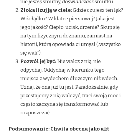
nie
jesteś
smutny,
doświadczasz
smutku.
Zlokalizuj ją w ciele:
Gdzie czujesz ten lęk?
W żołądku? W klatce piersiowej? Jaka jest
jego jakość? Ciepło, ucisk, drżenie? Skup się
na tym fizycznym doznaniu, zamiast na
historii, którą opowiada ci umysł („wszystko
się wali”).
Pozwól jej być:
Nie walcz z nią, nie
odpychaj. Oddychaj w kierunku tego
miejsca z wydechem dłuższym niż wdech.
Uznaj, że ona już tu jest. Paradoksalnie, gdy
przestajemy z nią walczyć, traci swoją moc i
często zaczyna się transformować lub
rozpuszczać.
Podsumowanie: Chwila obecna jako akt