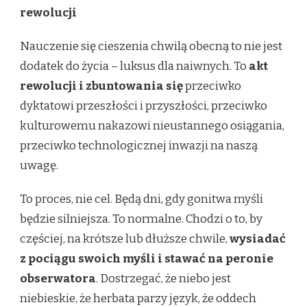
rewolucji
Nauczenie się cieszenia chwilą obecną to nie jest
dodatek do życia – luksus dla naiwnych. To
akt
rewolucji i zbuntowania się
przeciwko
dyktatowi przeszłości i przyszłości, przeciwko
kulturowemu nakazowi nieustannego osiągania,
przeciwko technologicznej inwazji na naszą
uwagę.
To proces, nie cel. Będą dni, gdy gonitwa myśli
będzie silniejsza. To normalne. Chodzi o to, by
częściej, na krótsze lub dłuższe chwile,
wysiadać
z pociągu swoich myśli i stawać na peronie
obserwatora
. Dostrzegać, że niebo jest
niebieskie, że herbata parzy język, że oddech