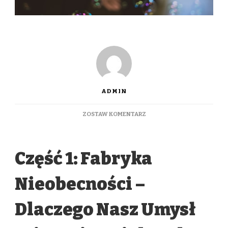
ADMIN
DO
ZOSTAW KOMENTARZ
DLACZEGO
NIE
POTRAFIMY
Część 1: Fabryka
CIESZYĆ
SIĘ
CHWILĄ
Nieobecności –
OBECNĄ?
EMOCJE
A
Dlaczego Nasz Umysł
UCIECZKA
W