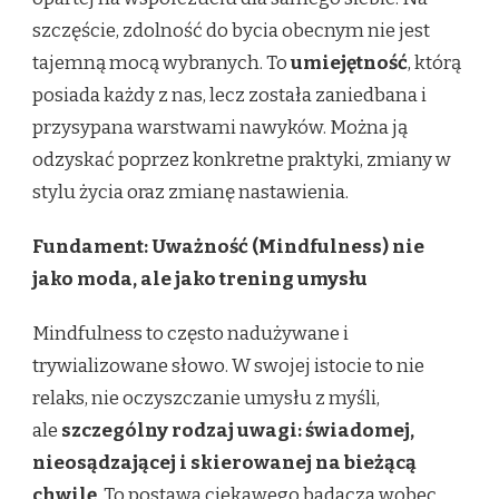
szczęście, zdolność do bycia obecnym nie jest
tajemną mocą wybranych. To
umiejętność
, którą
posiada każdy z nas, lecz została zaniedbana i
przysypana warstwami nawyków. Można ją
odzyskać poprzez konkretne praktyki, zmiany w
stylu życia oraz zmianę nastawienia.
Fundament: Uważność (Mindfulness) nie
jako moda, ale jako trening umysłu
Mindfulness to często nadużywane i
trywializowane słowo. W swojej istocie to nie
relaks, nie oczyszczanie umysłu z myśli,
ale
szczególny rodzaj uwagi: świadomej,
nieosądzającej i skierowanej na bieżącą
chwilę
. To postawa ciekawego badacza wobec