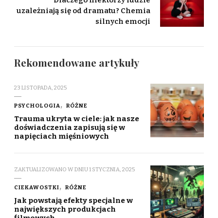
uzależniają się od dramatu? Chemia
silnych emocji
Rekomendowane artykuły
23 LISTOPADA, 2025
PSYCHOLOGIA
RÓŻNE
Trauma ukryta w ciele: jak nasze
doświadczenia zapisują się w
napięciach mięśniowych
ZAKTUALIZOWANO W DNIU
1 STYCZNIA, 2025
CIEKAWOSTKI
RÓŻNE
Jak powstają efekty specjalne w
największych produkcjach
filmowych