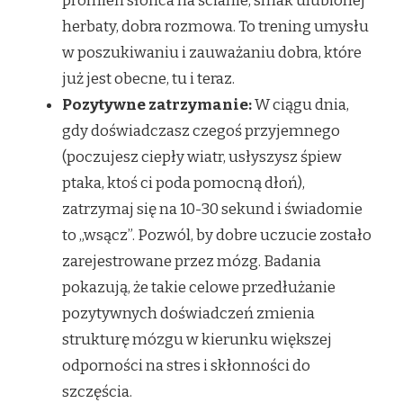
promień słońca na ścianie, smak ulubionej
herbaty, dobra rozmowa. To trening umysłu
w poszukiwaniu i zauważaniu dobra, które
już jest obecne, tu i teraz.
Pozytywne zatrzymanie:
W ciągu dnia,
gdy doświadczasz czegoś przyjemnego
(poczujesz ciepły wiatr, usłyszysz śpiew
ptaka, ktoś ci poda pomocną dłoń),
zatrzymaj się na 10-30 sekund i świadomie
to „wsącz”. Pozwól, by dobre uczucie zostało
zarejestrowane przez mózg. Badania
pokazują, że takie celowe przedłużanie
pozytywnych doświadczeń zmienia
strukturę mózgu w kierunku większej
odporności na stres i skłonności do
szczęścia.