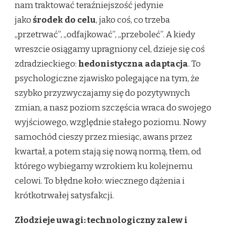
nam traktować teraźniejszość jedynie
jako
środek do celu
, jako coś, co trzeba
„przetrwać”, „odfajkować”, „przeboleć”. A kiedy
wreszcie osiągamy upragniony cel, dzieje się coś
zdradzieckiego:
hedonistyczna adaptacja
. To
psychologiczne zjawisko polegające na tym, że
szybko przyzwyczajamy się do pozytywnych
zmian, a nasz poziom szczęścia wraca do swojego
wyjściowego, względnie stałego poziomu. Nowy
samochód cieszy przez miesiąc, awans przez
kwartał, a potem stają się nową normą, tłem, od
którego wybiegamy wzrokiem ku kolejnemu
celowi. To błędne koło: wiecznego dążenia i
krótkotrwałej satysfakcji.
Złodzieje uwagi: technologiczny zalew i