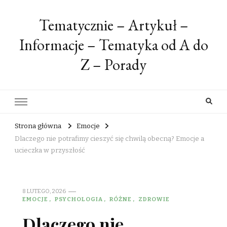
Tematycznie – Artykuł –
Informacje – Tematyka od A do
Z – Porady
Strona główna
Emocje
Dlaczego nie potrafimy cieszyć się chwilą obecną? Emocje a
ucieczka w przyszłość
8 LUTEGO, 2026
EMOCJE
PSYCHOLOGIA
RÓŻNE
ZDROWIE
Dlaczego nie