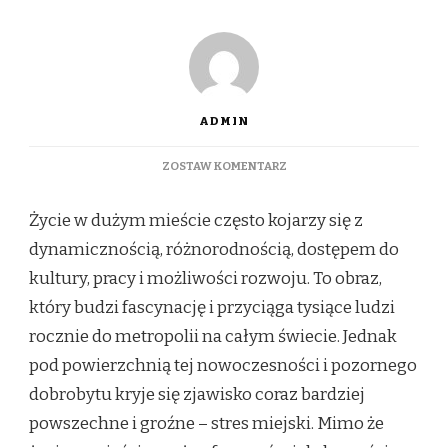
ADMIN
DO
ZOSTAW KOMENTARZ
STRES
MIEJSKI
Życie w dużym mieście często kojarzy się z
–
JAK
dynamicznością, różnorodnością, dostępem do
ŻYCIE
kultury, pracy i możliwości rozwoju. To obraz,
W
DUŻYM
który budzi fascynację i przyciąga tysiące ludzi
MIEŚCIE
rocznie do metropolii na całym świecie. Jednak
WPŁYWA
NA
pod powierzchnią tej nowoczesności i pozornego
NASZE
dobrobytu kryje się zjawisko coraz bardziej
CIAŁO
I
powszechne i groźne – stres miejski. Mimo że
UMYSŁ