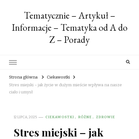
Tematycznie – Artykuł –
Informacje – Tematyka od A do
Z – Porady
Strona główna
Ciekawostki
Stres miejski – jak życie w dużym mieście wpływa na nasze
ciało i umysł
12 LIPCA, 2025
CIEKAWOSTKI
RÓŻNE
ZDROWIE
Stres miejski – jak