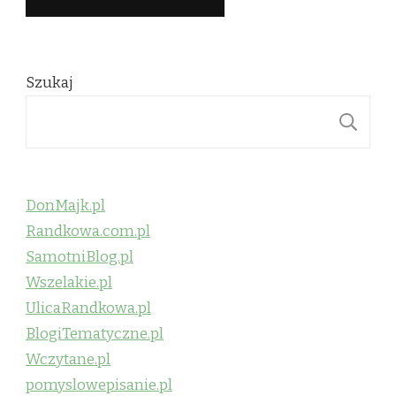
Szukaj
S
DonMajk.pl
Randkowa.com.pl
SamotniBlog.pl
Wszelakie.pl
UlicaRandkowa.pl
BlogiTematyczne.pl
Wczytane.pl
pomyslowepisanie.pl