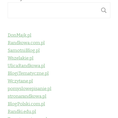
S
DonMajk.pl
Randkowa.com.pl
SamotniBlog.pl
Wszelakie.pl
UlicaRandkowa.pl
BlogiTematyczne.pl
Wczytane.pl
pomyslowepisanie.pl
stronarandkowa.pl
BlogPolski.com.pl
Randki.edu.pl