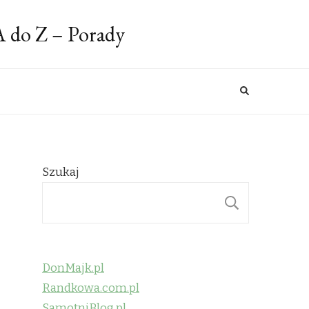
A do Z – Porady
Szukaj
SZUKAJ
DonMajk.pl
Randkowa.com.pl
SamotniBlog.pl