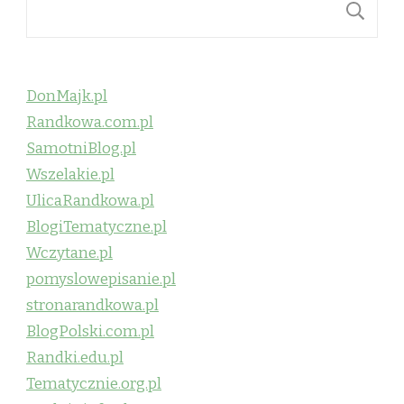
S
DonMajk.pl
Randkowa.com.pl
SamotniBlog.pl
Wszelakie.pl
UlicaRandkowa.pl
BlogiTematyczne.pl
Wczytane.pl
pomyslowepisanie.pl
stronarandkowa.pl
BlogPolski.com.pl
Randki.edu.pl
Tematycznie.org.pl