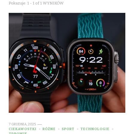
Pokazuje: 1 - 1 of 1 WYNIKÓW
7 GRUDNIA, 2025
CIEKAWOSTKI
RÓŻNE
SPORT
TECHNOLOGIE
ZDROWIE