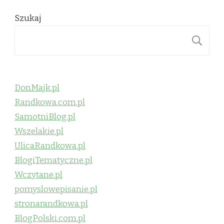
Szukaj
S
DonMajk.pl
Randkowa.com.pl
SamotniBlog.pl
Wszelakie.pl
UlicaRandkowa.pl
BlogiTematyczne.pl
Wczytane.pl
pomyslowepisanie.pl
stronarandkowa.pl
BlogPolski.com.pl