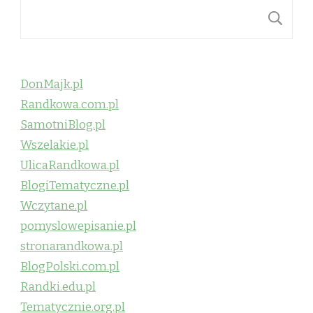
S
DonMajk.pl
Randkowa.com.pl
SamotniBlog.pl
Wszelakie.pl
UlicaRandkowa.pl
BlogiTematyczne.pl
Wczytane.pl
pomyslowepisanie.pl
stronarandkowa.pl
BlogPolski.com.pl
Randki.edu.pl
Tematycznie.org.pl