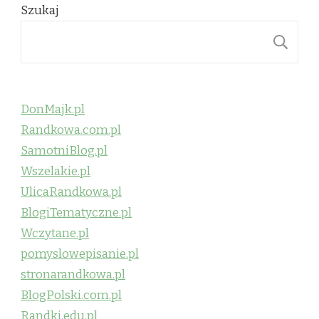
Szukaj
S
DonMajk.pl
Randkowa.com.pl
SamotniBlog.pl
Wszelakie.pl
UlicaRandkowa.pl
BlogiTematyczne.pl
Wczytane.pl
pomyslowepisanie.pl
stronarandkowa.pl
BlogPolski.com.pl
Randki.edu.pl