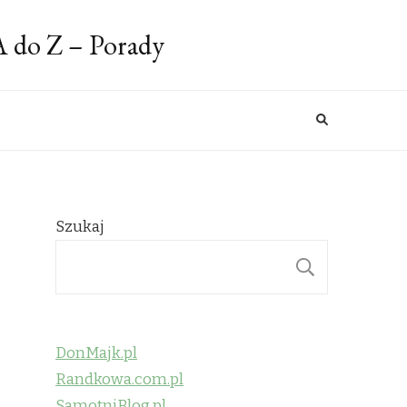
A do Z – Porady
Szukaj
SZUKAJ
DonMajk.pl
Randkowa.com.pl
SamotniBlog.pl