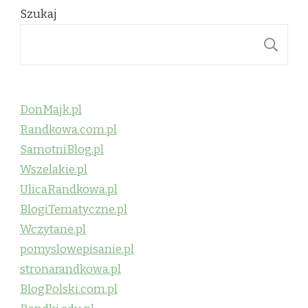
Szukaj
S
DonMajk.pl
Randkowa.com.pl
SamotniBlog.pl
Wszelakie.pl
UlicaRandkowa.pl
BlogiTematyczne.pl
Wczytane.pl
pomyslowepisanie.pl
stronarandkowa.pl
BlogPolski.com.pl