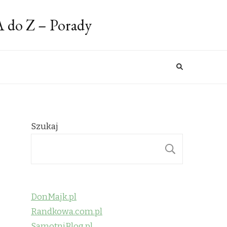
A do Z – Porady
Szukaj
SZUKAJ
DonMajk.pl
Randkowa.com.pl
SamotniBlog.pl