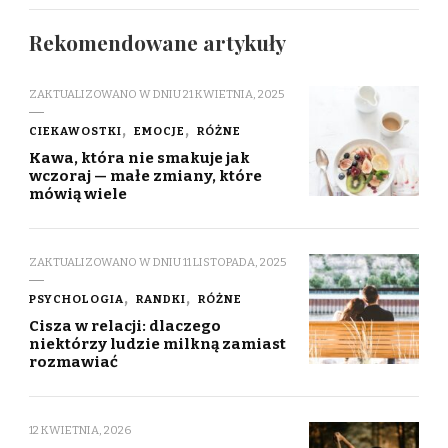
Rekomendowane artykuły
ZAKTUALIZOWANO W DNIU
21 KWIETNIA, 2025
CIEKAWOSTKI
EMOCJE
RÓŻNE
Kawa, która nie smakuje jak
wczoraj — małe zmiany, które
mówią wiele
ZAKTUALIZOWANO W DNIU
11 LISTOPADA, 2025
PSYCHOLOGIA
RANDKI
RÓŻNE
Cisza w relacji: dlaczego
niektórzy ludzie milkną zamiast
rozmawiać
12 KWIETNIA, 2026