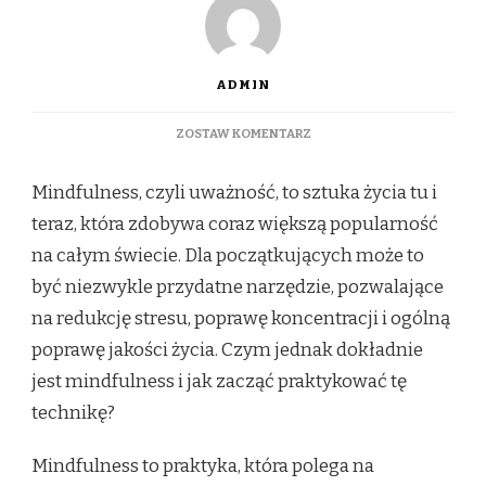
ADMIN
DO
ZOSTAW KOMENTARZ
MINDFULNESS
DLA
Mindfulness, czyli uważność, to sztuka życia tu i
POCZĄTKUJĄCYCH:
JAK
teraz, która zdobywa coraz większą popularność
ŻYĆ
na całym świecie. Dla początkujących może to
TU
I
być niezwykle przydatne narzędzie, pozwalające
TERAZ
na redukcję stresu, poprawę koncentracji i ogólną
poprawę jakości życia. Czym jednak dokładnie
jest mindfulness i jak zacząć praktykować tę
technikę?
Mindfulness to praktyka, która polega na