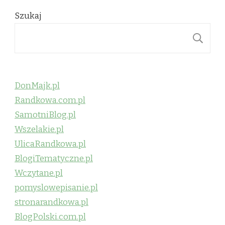
Szukaj
S
DonMajk.pl
Randkowa.com.pl
SamotniBlog.pl
Wszelakie.pl
UlicaRandkowa.pl
BlogiTematyczne.pl
Wczytane.pl
pomyslowepisanie.pl
stronarandkowa.pl
BlogPolski.com.pl