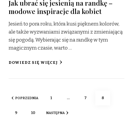
Jak ubrać się jesienią na randkę –
modowe inspiracje dla kobiet
Jesień to pora roku, która kusi pięknem kolorów,
ale także wyzwaniami związanymi z zmieniającą
się pogodą. Wybierając się na randkę w tym
magicznym czasie, warto …
DOWIEDZ SIĘ WIĘCEJ
Stronicowanie
STRONA
STRONA
STRONA
1
…
7
8
POPRZEDNIA
wpisów
STRONA
STRONA
9
10
NASTĘPNA