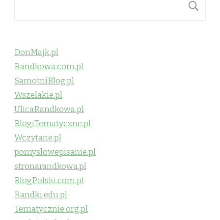
S
DonMajk.pl
Randkowa.com.pl
SamotniBlog.pl
Wszelakie.pl
UlicaRandkowa.pl
BlogiTematyczne.pl
Wczytane.pl
pomyslowepisanie.pl
stronarandkowa.pl
BlogPolski.com.pl
Randki.edu.pl
Tematycznie.org.pl