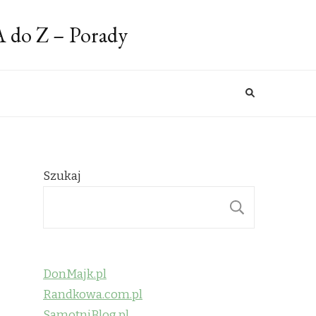
A do Z – Porady
Szukaj
SZUKAJ
DonMajk.pl
Randkowa.com.pl
SamotniBlog.pl